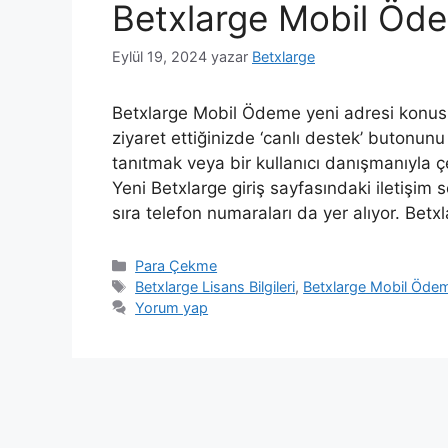
Betxlarge Mobil Öd
Eylül 19, 2024
yazar
Betxlarge
Betxlarge Mobil Ödeme yeni adresi konusun
ziyaret ettiğinizde ‘canlı destek’ butonun
tanıtmak veya bir kullanıcı danışmanıyla ç
Yeni Betxlarge giriş sayfasındaki iletişim 
sıra telefon numaraları da yer alıyor. B
Kategoriler
Para Çekme
Etiketler
Betxlarge Lisans Bilgileri
,
Betxlarge Mobil Öde
Yorum yap