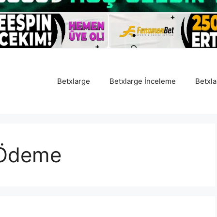
Betxlarge
Betxlarge İnceleme
Betxla
 Ödeme