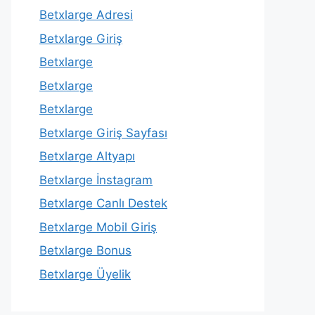
Betxlarge Adresi
Betxlarge Giriş
Betxlarge
Betxlarge
Betxlarge
Betxlarge Giriş Sayfası
Betxlarge Altyapı
Betxlarge İnstagram
Betxlarge Canlı Destek
Betxlarge Mobil Giriş
Betxlarge Bonus
Betxlarge Üyelik