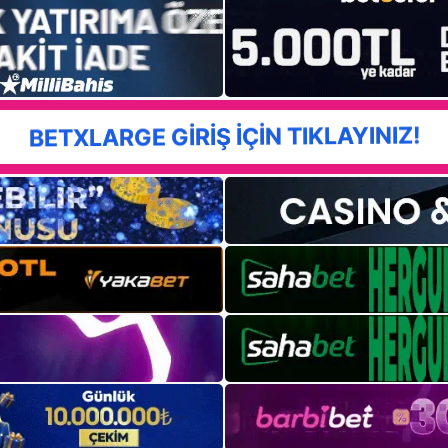
BETXLARGE GİRİŞ İÇİN TIKLAYINIZ!