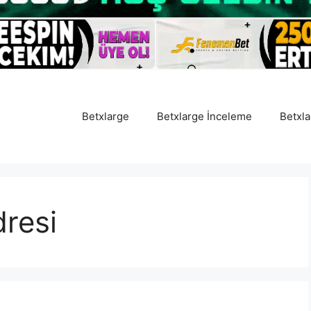
Betxlarge
Betxlarge İnceleme
Betxla
dresi