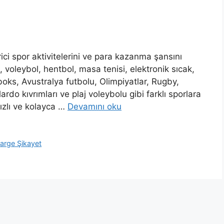
ci spor aktivitelerini ve para kazanma şansını
, voleybol, hentbol, masa tenisi, elektronik sıcak,
 boks, Avustralya futbolu, Olimpiyatlar, Rugby,
rdo kıvrımları ve plaj voleybolu gibi farklı sporlara
hızlı ve kolayca …
Devamını oku
large Şikayet