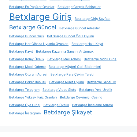
Betxlarge En Popüler Oyunlar
Betxlarge Gerçek Bahisçiler
Betxlarge Giriş
Betxlarge Giriş Sayfası
Betxlarge Güncel
Betxlarge Güncel Adresler
Betxlarge Güncel Giriş
Bet Xlarge Güncel Ödül Oyunu
Betxlarge Her Cihaza Uyumlu Oyunları
Betxlarge Hızlı Kayıt
Betxlarge Kayıt
Betxlarge Kazanma Şansını Arttırmak
Betxlarge Kolay Üyelik
Betxlarge Mail Adresi
Betxlarge Mobil Giriş
Betxlarge Mobil Ödeme
Betxlarge Müşteri Geri Bildirimleri
Betxlarge Oturum Adresi
Betxlarge Para Çekim Talebi
Betxlarge Poker Bonusu
Betxlarge Rulet Oyunu
Betxlarge Sanal Tv
Betxlarge Telegram
Betxlarge Video Slotu
Betxlarge Yeni Üyelik
Betxlarge Yüksek Faiz Oranları
Betxlarge Çevrimiçi Casino
Betxlarge Üye Girişi
Betxlarge Üyelik
Betxlarge İnceleme Adresi
Betxlarge Şikayet
Betxlarge İnstagram