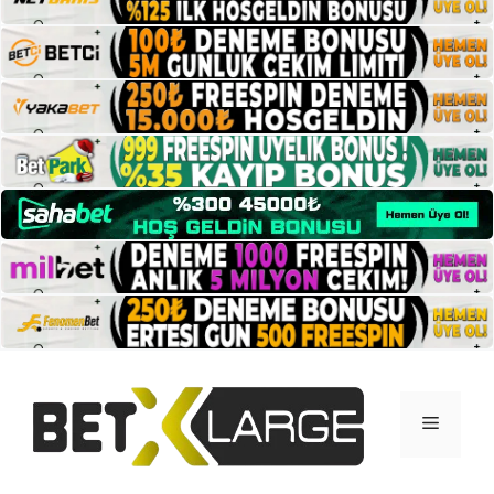
İçeriğe
atla
Menü