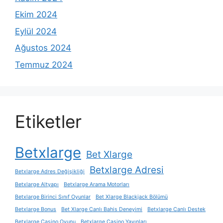
Ekim 2024
Eylül 2024
Ağustos 2024
Temmuz 2024
Etiketler
Betxlarge
Bet Xlarge
Betxlarge Adresi
Betxlarge Adres Değişikliği
Betxlarge Altyapı
Betxlarge Arama Motorları
Betxlarge Birinci Sınıf Oyunlar
Bet Xlarge Blackjack Bölümü
Betxlarge Bonus
Bet Xlarge Canlı Bahis Deneyimi
Betxlarge Canlı Destek
Betxlarge Casino Oyunu
Betxlarge Casino Yayınları