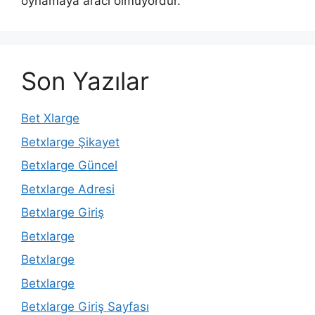
oynamaya aracı olmuyordur.
Son Yazılar
Bet Xlarge
Betxlarge Şikayet
Betxlarge Güncel
Betxlarge Adresi
Betxlarge Giriş
Betxlarge
Betxlarge
Betxlarge
Betxlarge Giriş Sayfası