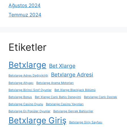
Ağustos 2024
Temmuz 2024
Etiketler
Betxlarge
Bet Xlarge
Betxlarge Adresi
Betxlarge Adres Değişikliği
Betxlarge Altyapı
Betxlarge Arama Motorları
Betxlarge Birinci Sınıf Oyunlar
Bet Xlarge Blackjack Bölümü
Betxlarge Bonus
Bet Xlarge Canlı Bahis Deneyimi
Betxlarge Canlı Destek
Betxlarge Casino Oyunu
Betxlarge Casino Yayınları
Betxlarge En Popüler Oyunlar
Betxlarge Gerçek Bahisçiler
Betxlarge Giriş
Betxlarge Giriş Sayfası