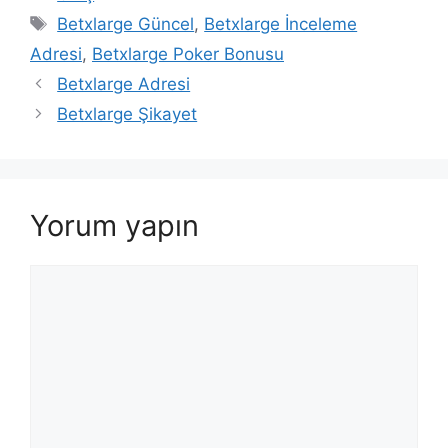
Etiketler
Betxlarge Güncel
,
Betxlarge İnceleme
Adresi
,
Betxlarge Poker Bonusu
Betxlarge Adresi
Betxlarge Şikayet
Yorum yapın
Yorum