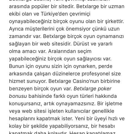
arasında popüler bir sitedir. Betxlarge bir uzman
ekibi olan ve Türkiye’den çevrimiçi
oynayabileceğiniz birçok oyunu olan bir şirkettir.
Ayrıca müşterilerini çok önemsiyor çünkü uzun
zamandır var. Betxlarge birçok oyun oynamanızı
sağlayan bir web sitesidir. Dürüst ve yararlı
olma amacı var. Aralarından seçim
yapabileceğiniz birçok oyun sağlayıcısı var.
Bunun için oyunu sizin için oynarken, perde
arkasında çalışan düzinelerce profesyonel size
hizmet sunuyor. Betxlarge Casino’nun birbirine
benzeyen birçok oyun var.
Betxlarge poker
bonusu
bahisinde farklı oyun türleri hakkında
konuşursanız, artık oynayamazsınız. Bir işletme
veya web sitesi işleten kullanıcılar genellikle
hesaplarını kapatmak ister. Yeni bir üyeyi hızlı ve
kolay bir şekilde yapabiliyorsanız, bir hesabı
kapatmak daha kolaydır. Hesap kapatılamaz.