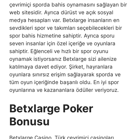
çevrimiçi sporda bahis oynamasını sağlayan bir
web sitesidir. Ayrıca dürüst ve açık sosyal
medya hesapları var. Betxlarge insanların en
sevdikleri spor ve takımları seçebilecekleri bir
spor bahis hizmetine sahiptir. Ayrıca sporu
seven insanlar için özel içeriğe ve oyunlara
sahiptir. Eğlenceli ve hızlı bir spor oyunu
oynamak istiyorsanız Betxlarge sizi ailenize
katılmaya davet ediyor. Şirket, hayranlara
oyunlara sınırsız erişim sağlayarak sporda ve
tüm oyun içeriğinde başarılı oldu. En iyi spor
oyunlarına ve kazananlara ödüller veriyoruz.
Betxlarge Poker
Bonusu
Betxlarge Casino, Türk çevrimiçi casinoları