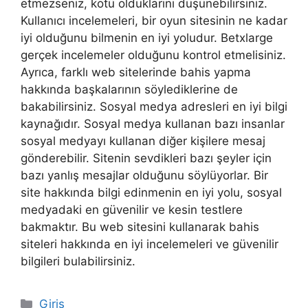
etmezseniz, kötü olduklarını düşünebilirsiniz.
Kullanıcı incelemeleri, bir oyun sitesinin ne kadar
iyi olduğunu bilmenin en iyi yoludur. Betxlarge
gerçek incelemeler olduğunu kontrol etmelisiniz.
Ayrıca, farklı web sitelerinde bahis yapma
hakkında başkalarının söylediklerine de
bakabilirsiniz. Sosyal medya adresleri en iyi bilgi
kaynağıdır. Sosyal medya kullanan bazı insanlar
sosyal medyayı kullanan diğer kişilere mesaj
gönderebilir. Sitenin sevdikleri bazı şeyler için
bazı yanlış mesajlar olduğunu söylüyorlar. Bir
site hakkında bilgi edinmenin en iyi yolu, sosyal
medyadaki en güvenilir ve kesin testlere
bakmaktır. Bu web sitesini kullanarak bahis
siteleri hakkında en iyi incelemeleri ve güvenilir
bilgileri bulabilirsiniz.
Kategoriler
Giriş