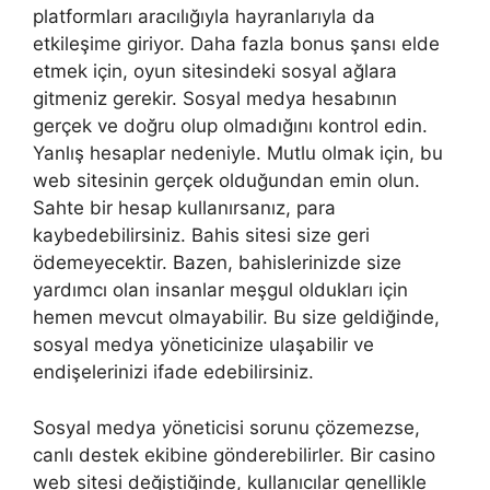
platformları aracılığıyla hayranlarıyla da
etkileşime giriyor. Daha fazla bonus şansı elde
etmek için, oyun sitesindeki sosyal ağlara
gitmeniz gerekir. Sosyal medya hesabının
gerçek ve doğru olup olmadığını kontrol edin.
Yanlış hesaplar nedeniyle. Mutlu olmak için, bu
web sitesinin gerçek olduğundan emin olun.
Sahte bir hesap kullanırsanız, para
kaybedebilirsiniz. Bahis sitesi size geri
ödemeyecektir. Bazen, bahislerinizde size
yardımcı olan insanlar meşgul oldukları için
hemen mevcut olmayabilir. Bu size geldiğinde,
sosyal medya yöneticinize ulaşabilir ve
endişelerinizi ifade edebilirsiniz.
Sosyal medya yöneticisi sorunu çözemezse,
canlı destek ekibine gönderebilirler. Bir casino
web sitesi değiştiğinde, kullanıcılar genellikle