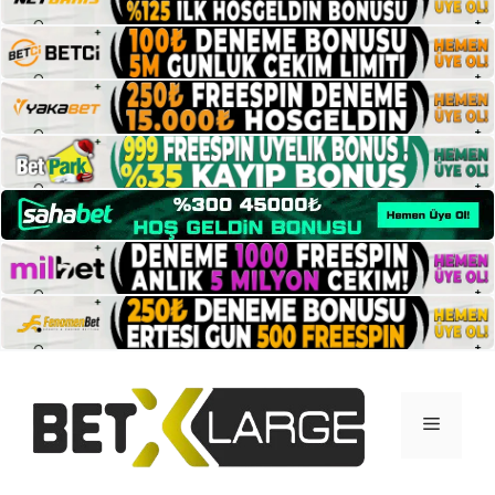
İçeriğe
atla
Menü